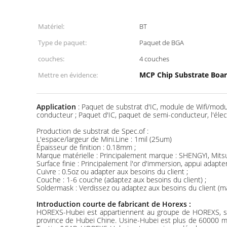
Matériel:
BT
Type de paquet:
Paquet de BGA
couches:
4 couches
MCP Chip Substrate Boar
Mettre en évidence:
Application
: Paquet de substrat d'IC, module de Wifi/mo
conducteur ; Paquet d'IC, paquet de semi-conducteur, l'él
Production de substrat de Spec.of :
L'espace/largeur de Mini.Line : 1mil (25um)
Épaisseur de finition : 0.18mm ;
Marque matérielle : Principalement marque : SHENGYI, Mitsubi
Surface finie : Principalement l'or d'immersion, appui adapt
Cuivre : 0.5oz ou adapter aux besoins du client ;
Couche : 1-6 couche (adaptez aux besoins du client) ;
Soldermask : Verdissez ou adaptez aux besoins du client (
Introduction courte de fabricant de Horexs :
HOREXS-Hubei est appartiennent au groupe de HOREXS, sont 
province de Hubei Chine. Usine-Hubei est plus de 60000 mè