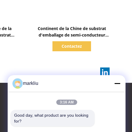
Afficher les détails
 de la
Continent de la Chine de substrat
bstrat
d'emballage de semi-conducteur
ucteur
d'ODM d'OEM
Contactez
mm
markliu
3:16 AM
Contactez-nous
Good day, what product are you looking 
for?
HongRuiXing (Hubei)
Electronics Co.,Ltd.