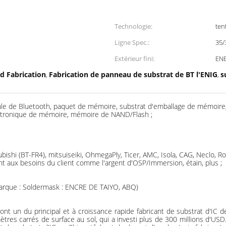
Technologie:
ten
Ligne Spec.:
35
Extérieur fini:
ENE
d Fabrication
Fabrication de panneau de substrat de BT l'ENIG
s
,
,
dule de Bluetooth, paquet de mémoire, substrat d'emballage de mémoir
ectronique de mémoire, mémoire de NAND/Flash ;
shi (BT-FR4), mitsuiseiki, OhmegaPly, Ticer, AMC, Isola, CAG, Neclo, Rog
ent aux besoins du client comme l'argent d'OSP/Immersion, étain, plus ;
marque : Soldermask : ENCRE DE TAIYO, ABQ)
un du principal et à croissance rapide fabricant de substrat d'IC de C
tres carrés de surface au sol, qui a investi plus de 300 millions d'US