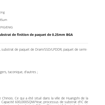
ting
/35um
PIG/ENIG
ubstrat de finition de paquet de 0.25mm BGA
e, substrat de paquet de Dram/SSD/LPDDR, paquet de semi-
ers, taconique, d'autres ;
hinois. Ce qui a été situé dans la ville de Huangshi de la
D. Capacité 600,000SQM/Year, processus de substrat d'IC de