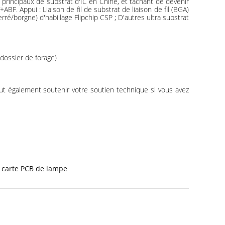
rincipaux de substrat d'IC en Chine, et tâchant de devenir
 Appui : Liaison de fil de substrat de liaison de fil (BGA)
é/borgne) d'habillage Flipchip CSP ; D'autres ultra substrat
 dossier de forage)
eut également soutenir votre soutien technique si vous avez
 carte PCB de lampe