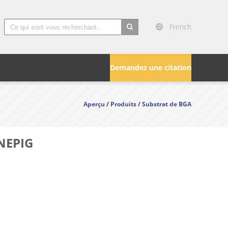
French
search
Demandez une citation
Aperçu
/
Produits
/
Substrat de BGA
ENEPIG