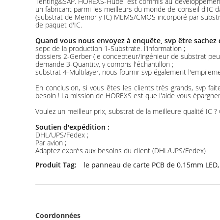
Tenting&SAP. HOREXS-Hubei est commis au développement du 
un fabricant parmi les meilleurs du monde de conseil d'IC 
(substrat de Memor y IC) MEMS/CMOS incorporé par substrat, 
de paquet d'IC.
Quand vous nous envoyez à enquête, svp être sachez q
sepc de la production 1-Substrate. l'information ;
dossiers 2-Gerber (le concepteur/ingénieur de substrat peut 
demande 3-Quantity, y compris l'échantillon ;
substrat 4-Multilayer, nous fournir svp également l'empilem
En conclusion, si vous êtes les clients très grands, svp f
besoin ! La mission de HOREXS est que l'aide vous épargnen
Voulez un meilleur prix, substrat de la meilleure qualité IC 
Soutien d'expédition :
DHL/UPS/Fedex ;
Par avion ;
Adaptez exprès aux besoins du client (DHL/UPS/Fedex)
Produit Tag:
le panneau de carte PCB de 0.15mm LED
,
Coordonnées