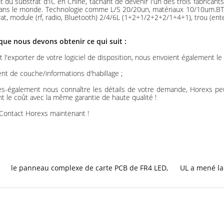
substrat d'IC en Chine, tâchant de devenir l'un des trois fabricants p
dans le monde. Technologie comme L/S 20/20un, matériaux 10/10um.BT+ABF.
module (rf, radio, Bluetooth) 2/4/6L (1+2+1/2+2+2/1+4+1), trou (enterr
ue nous devons obtenir ce qui suit :
l'exporter de votre logiciel de disposition, nous envoient également le
ent de couche/informations d'habillage ;
aites-également nous connaître les détails de votre demande, Horexs p
t le coût avec la même garantie de haute qualité !
? Contact Horexs maintenant !
le panneau complexe de carte PCB de FR4 LED
,
UL a mené la