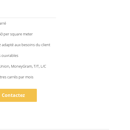
arré
50 per square meter
 adapté aux besoins du client
s ouvrables
Union, MoneyGram, T/T, L/C
res carrés par mois
Contactez