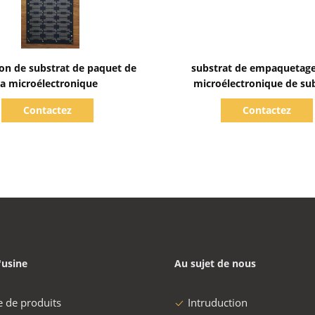
Afficher les détails
Afficher les détails
ion de substrat de paquet de
substrat de empaquetage
la microélectronique
microélectronique de su
d'ensemble de semi-cond
Contactez
Contactez
d'épaisseur de 0.2
'usine
Au sujet de nous
e de produits
Intruduction