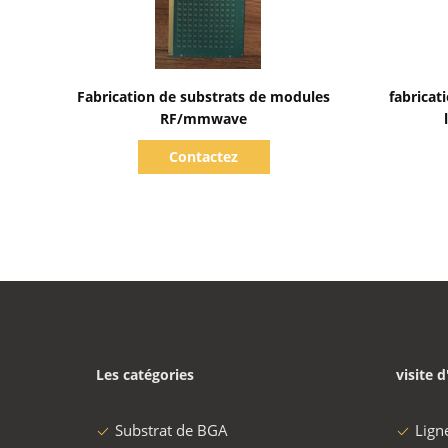
Afficher les détails
Fabrication de substrats de modules
fabricat
RF/mmwave
Contactez
Les catégories
visite d
Substrat de BGA
Lign