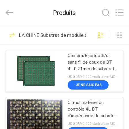
2026
HongRuiXing
(Hubei)
Produits
Electronics
Co.,Ltd..
All
Rights
Reserved.
MAISON
25
LA CHINE Substrat de module de rf
Substrat de BGA
PRODUITS
Caméra/Bluetooth/or
sans fil de doux de BT
AU
4L 0.21mm de substrat
SUJET
de module fini
US 0.089-0.109 each piece MOQ:1000pieces
DE
- JE NE SAIS PAS.
47
NOUS
Substrat de paquet
Or mol matériel du
contrôle 4L BT
VISITE
d'IC
d'impédance de substrat
de module de rf
D'USINE
US 0.089-0.109 each piece MOQ:1000pieces