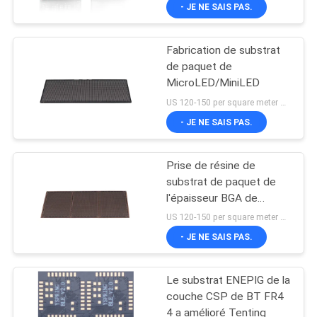
- JE NE SAIS PAS.
CONTRÔLE
Fabrication de substrat
DE
3
de paquet de
QUALITÉ
MicroLED/MiniLED
Substrat de paquet
US 120-150 per square meter MOQ:1 mètre carré
de petite gorgée
CONTACTEZ-
- JE NE SAIS PAS.
NOUS
Prise de résine de
substrat de paquet de
NOUVELLES
l'épaisseur BGA de
8
Horexs 0.2mm pleine
US 120-150 per square meter MOQ:1 mètre carré
tous les trous et
Substrat de paquet
DEMANDEZ
- JE NE SAIS PAS.
électrodéposition de
UNE
chapeau
de FCCSP
Le substrat ENEPIG de la
CITATION
couche CSP de BT FR4
4 a amélioré Tenting