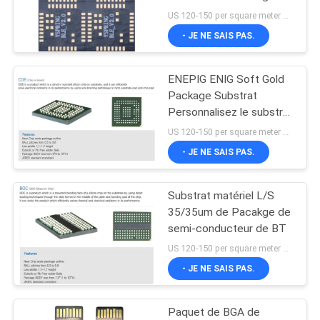
PLAN
US 120-150 per square meter MOQ:1 mètre carré
- JE NE SAIS PAS.
DU
3
SITE
Substrat de
ENEPIG ENIG Soft Gold
Package Substrat
capteurs
PRIVACY
Personnalisez le substrat
BT de 1 à 6 couches
POLICY
US 120-150 per square meter MOQ:1 mètre carré
- JE NE SAIS PAS.
Substrat matériel L/S
2
35/35um de Pacakge de
Substrat de module
semi-conducteur de BT
US 120-150 per square meter MOQ:1 mètre carré
de rf
- JE NE SAIS PAS.
Paquet de BGA de