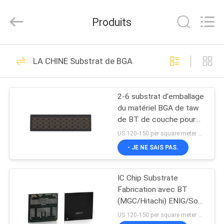
2026
HongRuiXing
(Hubei)
Produits
Electronics
Co.,Ltd..
All
Rights
Reserved.
MAISON
25
LA CHINE Substrat de BGA
Substrat de BGA
PRODUITS
2-6 substrat d'emballage
du matériel BGA de taw
AU
de BT de couche pour
SUJET
l'ensemble de semi-
US 120-150 per square meter MOQ:1 mètre carré
conducteur
DE
- JE NE SAIS PAS.
47
NOUS
Substrat de paquet
IC Chip Substrate
Fabrication avec BT
VISITE
d'IC
(MGC/Hitachi) ENIG/Soft
gold/ENEPIG
D'USINE
US 120-150 per square meter MOQ:1 mètre carré