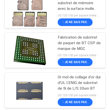
substrat de mémoire
avec la surface molle
21
d'or d'ENEPIG L'ENIG
US 120-150 per square meter MOQ:1 mètre carré
Substrat de
- JE NE SAIS PAS.
mémoire
Fabrication de substrat
de paquet de BT CSP de
marque de MGC
US 120-150 per square meter MOQ:1 mètre carré
- JE NE SAIS PAS.
3
Or mol de collage d'or dur
Substrat de MEMS
d'UL L'ENIG de substrat
de fil de L/S 30um BT
US 120-150 per square meter MOQ:1 mètre carré
- JE NE SAIS PAS.