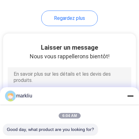
3
Regardez plus
Substrat d'IoT
Laisser un message
Nous vous rappellerons bientôt!
8
L'autre substrat
markliu
ultra-mince
6:04 AM
Good day, what product are you looking for?