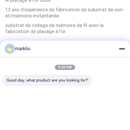
PLAN
13 ans d'expérience de fabrication de substrat de non-
et/mémoire instantanée
DU
substrat de collage de mémoire de fil avec la
SITE
fabrication de placage à l'or
PRIVACY
Carte PCB rigide ultra-mince
markliu
POLICY
carte PCB ultra mince de l'épaisseur L/S 35um de
0.1mm 0.4mm
5:45 PM
Substrat de BGA
Good day, what product are you looking for?
Production de substrat de paquet de FBGA soutenant
le noyau de BT 40um
Substrat de paquet d'IC
Carte PCB multi ultra mince de la couche FR4 de carte
de mémoire pour l'encapsulation