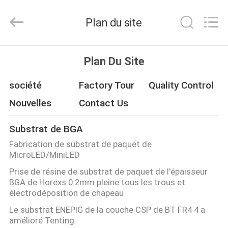
2026
HongRuiXing
(Hubei)
Plan du site
Electronics
Co.,Ltd..
All
Rights
Reserved.
MAISON
Plan Du Site
PRODUITS
société
Factory Tour
Quality Control
Nouvelles
Contact Us
AU
Substrat de BGA
SUJET
Fabrication de substrat de paquet de
DE
MicroLED/MiniLED
NOUS
Prise de résine de substrat de paquet de l'épaisseur
BGA de Horexs 0.2mm pleine tous les trous et
électrodéposition de chapeau
VISITE
Le substrat ENEPIG de la couche CSP de BT FR4 4 a
D'USINE
amélioré Tenting