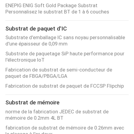
ENEPIG ENIG Soft Gold Package Substrat
Personnalisez le substrat BT de 1 à 6 couches
CONTRÔLE
DE
Substrat de paquet d'IC
QUALITÉ
Substrate d'emballage IC sans noyau personnalisable
d'une épaisseur de 0,09 mm
CONTACTEZ-
Substrate de paquetage SiP haute performance pour
l'électronique IoT
NOUS
Fabrication de substrat de semi-conducteur de
paquet de FBGA/PBGA/LGA
NOUVELLES
Fabrication de substrat de paquet de FCCSP Flipchip
DEMANDEZ
Substrat de mémoire
UNE
norme de la fabrication JEDEC de substrat de
mémoire de 0.2mm 4L BT
CITATION
fabrication de substrat de mémoire de 0.26mm avec
le placage à l'or doux