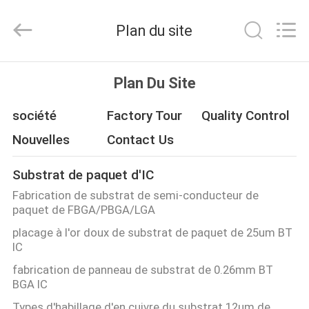
2025
HongRuiXing
(Hubei)
Plan du site
Electronics
Co.,Ltd..
All
Rights
Reserved.
MAISON
Plan Du Site
PRODUITS
société
Factory Tour
Quality Control
Nouvelles
Contact Us
AU
Substrat de paquet d'IC
SUJET
Fabrication de substrat de semi-conducteur de
DE
paquet de FBGA/PBGA/LGA
NOUS
placage à l'or doux de substrat de paquet de 25um BT
IC
fabrication de panneau de substrat de 0.26mm BT
VISITE
BGA IC
D'USINE
Types d'habillage d'en cuivre du substrat 12um de