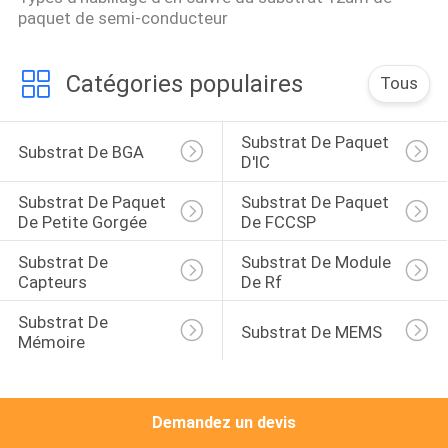
paquet de semi-conducteur
CONTRÔLE
DE
Catégories populaires
Tous
QUALITÉ
Substrat De Paquet 
Substrat De BGA
D'IC
CONTACTEZ-
Substrat De Paquet 
Substrat De Paquet 
NOUS
De Petite Gorgée
De FCCSP
Substrat De 
Substrat De Module 
NOUVELLES
Capteurs
De Rf
Substrat De 
Substrat De MEMS
DEMANDEZ
Mémoire
UNE
CITATION
Demandez un devis