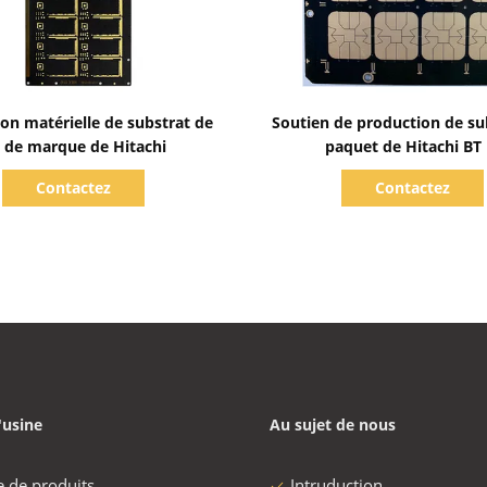
Afficher les détails
Afficher les détails
ion matérielle de substrat de
Soutien de production de su
 de marque de Hitachi
paquet de Hitachi BT 
Contactez
Contactez
'usine
Au sujet de nous
e de produits
Intruduction