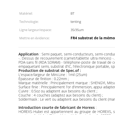
Matériel:
BT
Technologie:
tenting
Ligne largeur/espace:
35/35um
FR4 substrat de la mémoi
Mettre en évidence:
Application
: Semi paquet, semi-conducteurs, semi-conduct
-. Dessus de recouvrement (carnet/tablette ultra minces) -
PDA-sans fil (RDA SDRAM) - téléphone-poste de travail de ce
empaquetant semi, substrat d'IC, l'électronique portable, 
Production de substrat de Spec.of :
L'espace/largeur de Mini.Line : 1mil (25um)
Épaisseur de finition : 0.22mm ;
Marque matérielle : Principalement marque : SHENGYI, Mitsubi
Surface finie : Principalement l'or d'immersion, appui adapt
Cuivre : 0.5oz ou adaptent aux besoins du client ;
Couche : 4 couches (adaptez aux besoins du client) ;
Soldermask : Le vert ou adaptent aux besoins du client (m
Introduction courte de fabricant de Horexs
:
HOREXS-Hubei est appartiennent au groupe de HOREXS, sont 