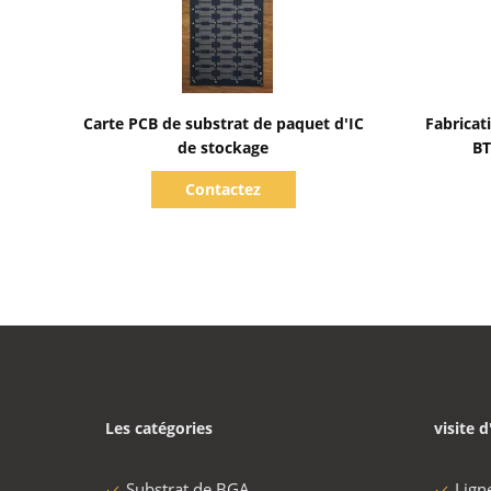
Afficher les détails
Carte PCB de substrat de paquet d'IC
Fabricat
de stockage
BT
Contactez
Les catégories
visite d
Substrat de BGA
Lign