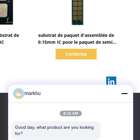
Afficher les détails
bstrat de
substrat de paquet d'assemblée de
IC
0.15mm IC pour le paquet de semi-
conducteur
Contactez
markliu
8:32 AM
Contactez-nous
Good day, what product are you looking 
for?
HongRuiXing (Hubei)