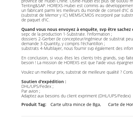
province de Hubei Chine. Usine-Hubei est plus de 60000 mè
Tenting&SAP. HOREXS-Hubei est commis au développement du 
un fabricant parmi les meilleurs du monde de conseil d'IC 
(substrat de Memor y IC) MEMS/CMOS incorporé par substrat, 
de paquet d'IC.
Quand vous nous envoyez à enquête, svp être sachez q
sepc de la production 1-Substrate. l'information ;
dossiers 2-Gerber (le concepteur/ingénieur de substrat peut 
demande 3-Quantity, y compris l'échantillon ;
substrats 4-Multilayer, nous fournir svp également des inf
En conclusion, si vous êtes les clients très grands, svp f
besoin ! La mission de HOREXS est que l'aide vous épargnen
Voulez un meilleur prix, substrat de meilleure qualité ? Con
Soutien d'expédition :
DHL/UPS/Fedex ;
Par avion ;
Adaptez aux besoins du client expriment (DHL/UPS/Fedex)
Produit Tag:
Carte ultra mince de Bga
,
Carte de Ho