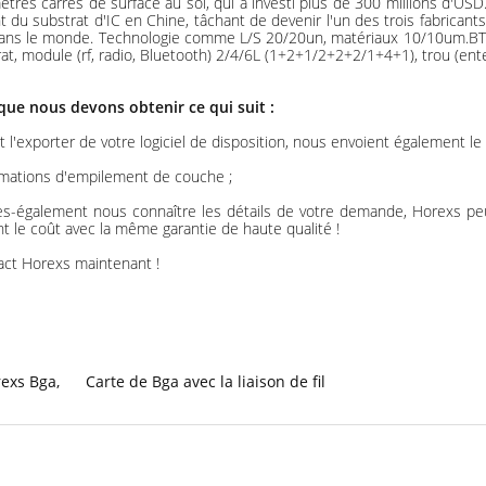
tres carrés de surface au sol, qui a investi plus de 300 millions d'US
substrat d'IC en Chine, tâchant de devenir l'un des trois fabricants p
dans le monde. Technologie comme L/S 20/20un, matériaux 10/10um.BT+ABF.
module (rf, radio, Bluetooth) 2/4/6L (1+2+1/2+2+2/1+4+1), trou (enterr
ue nous devons obtenir ce qui suit :
l'exporter de votre logiciel de disposition, nous envoient également le
ormations d'empilement de couche ;
aites-également nous connaître les détails de votre demande, Horexs p
t le coût avec la même garantie de haute qualité !
tact Horexs maintenant !
rexs Bga
,
Carte de Bga avec la liaison de fil