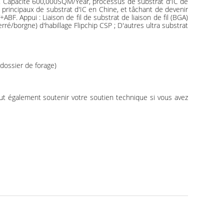
D. Capacité 600,000SQM/Year, processus de substrat d'IC de
rincipaux de substrat d'IC en Chine, et tâchant de devenir
 Appui : Liaison de fil de substrat de liaison de fil (BGA)
é/borgne) d'habillage Flipchip CSP ; D'autres ultra substrat
 dossier de forage)
eut également soutenir votre soutien technique si vous avez