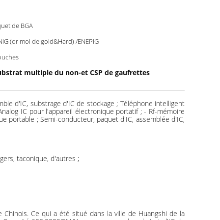
uet de BGA
NIG (or mol de gold&Hard) /ENEPIG
ouches
ubstrat multiple du non-et CSP de gaufrettes
e d'IC, substrage d'IC de stockage ; Téléphone intelligent
log IC pour l'appareil électronique portatif ; - Rf-mémoire
que portable ; Semi-conducteur, paquet d'IC, assemblée d'IC,
ers, taconique, d'autres ;
hinois. Ce qui a été situé dans la ville de Huangshi de la