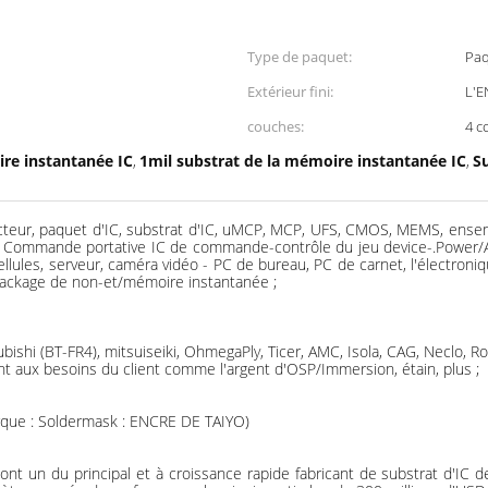
Type de paquet:
Paq
Extérieur fini:
L'E
couches:
4 c
re instantanée IC
1mil substrat de la mémoire instantanée IC
S
,
,
eur, paquet d'IC, substrat d'IC, uMCP, MCP, UFS, CMOS, MEMS, ensembl
. Commande portative IC de commande-contrôle du jeu device-.Power/Ana
llules, serveur, caméra vidéo - PC de bureau, PC de carnet, l'électroni
spackage de non-et/mémoire instantanée ;
shi (BT-FR4), mitsuiseiki, OhmegaPly, Ticer, AMC, Isola, CAG, Neclo, Rog
ent aux besoins du client comme l'argent d'OSP/Immersion, étain, plus ;
arque : Soldermask : ENCRE DE TAIYO)
un du principal et à croissance rapide fabricant de substrat d'IC de C