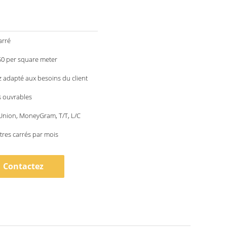
arré
50 per square meter
 adapté aux besoins du client
s ouvrables
Union, MoneyGram, T/T, L/C
res carrés par mois
Contactez