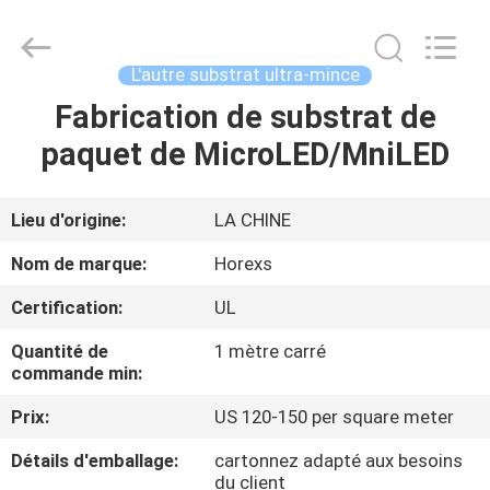
2026
HongRuiXing
(Hubei)
Electronics
Co.,Ltd..
L'autre substrat ultra-mince
All
Rights
Reserved.
Fabrication de substrat de
MAISON
paquet de MicroLED/MniLED
PRODUITS
Lieu d'origine:
LA CHINE
AU
Nom de marque:
Horexs
SUJET
Certification:
UL
DE
Quantité de
1 mètre carré
NOUS
commande min:
Prix:
US 120-150 per square meter
VISITE
Détails d'emballage:
cartonnez adapté aux besoins
D'USINE
du client