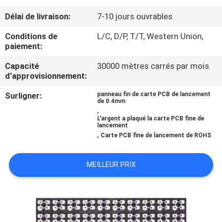
Délai de livraison:
7-10 jours ouvrables
CONTRÔLE
Conditions de
L/C, D/P, T/T, Western Union,
DE
paiement:
QUALITÉ
Capacité
30000 mètres carrés par mois
d'approvisionnement:
CONTACTEZ-
Surligner:
panneau fin de carte PCB de lancement
de 0.4mm
NOUS
,
L'argent a plaqué la carte PCB fine de
lancement
,
NOUVELLES
Carte PCB fine de lancement de ROHS
MEILLEUR PRIX
DEMANDEZ
UNE
CITATION