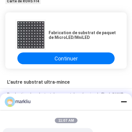
Carte de ROHS Fr4
Fabrication de substrat de paquet
de MicroLED/MniLED
Continuer
L'autre substrat ultra-mince
Production de substrat de paquet de mémoire de Flash/NAND
markliu
Fabrication multicouche de substrat de paquet de semi-
conducteur de matériaux de BT
11:07 AM
Fabrication de substrat d'emballage d'IC de semi-conducteur
de BT