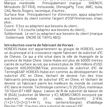
Marque matérielle : Principalement marque : SHENGYI,
Mitsubishi (BT-FR4), mitsuiseiki, OhmegaPly, Ticer, AMC, Isola,
CAG, Neclo, Rogers, taconique, d'autres ;
Surface finie : Principalement l'or d'immersion, appui adaptent
aux besoins du client comme l'argent d'OSP/Immersion, étain,
plus ;
Cuivre : 0.5oz ou adaptent aux besoins du client ;
Couche : 1-6 couche (adaptez aux besoins du client) ;
Soldermask : Le vert ou adaptent aux besoins du client (marque
: Soldermask : ENCRE DE TAIYO, ABQ)
Introduction courte de fabricant de Horexs :
HOREXS-Hubei est appartiennent au groupe de HOREXS, sont
un du principal et à croissance rapide fabricant de substrat d'IC
de Chinois. Ce qui a été situé dans la ville de Huangshi de la
province de Hubei Chine. Usine-Hubei est plus de 60000 mètres
carrés de surface au sol, qui a investi plus de 300 millions d'USD.
Capacité 600,000SQM/Year, processus de substrat d'IC de
Tenting&SAP. HOREXS-Hubei est commis au développement du
substrat d'IC en Chine, tâchant de devenir l'un des trois
fabricants principaux de substrat d'IC en Chine, et tâchant de
devenir un fabricant parmi les meilleurs du monde de conseil
d'IC dans le monde. Technologie comme L/S 20/20un, matériaux
10/10um.BT+ABF. Appui : Liaison de fil de substrat de liaison de
fil (BGA) (substrat de Memor y IC) MEMS/CMOS incorporé par
substrat, module (rf, radio, Bluetooth) 2/4/6L
(1+2+1/2+2+2/1+4+1), trou (enterré/borgne) d'habillage
Flipchip CSP ; D'autres ultra substrat de paquet d'IC.