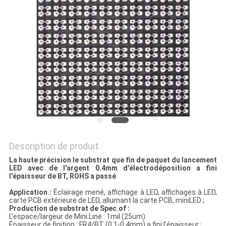
PLAN
DU
SITE
PRIVACY
POLICY
Description de produit
La haute précision le substrat que fin de paquet du lancement
LED avec de l'argent 0.4mm d'électrodéposition a fini
l'épaisseur de BT, ROHS a passé
Application :
Éclairage mené, affichage à LED, affichages à LED,
carte PCB extérieure de LED, allumant la carte PCB, miniLED ;
Production de substrat de Spec.of :
L'espace/largeur de Mini.Line : 1mil (25um)
Épaisseur de finition : FR4/BT (0.1-0.4mm) a fini l'épaisseur ;