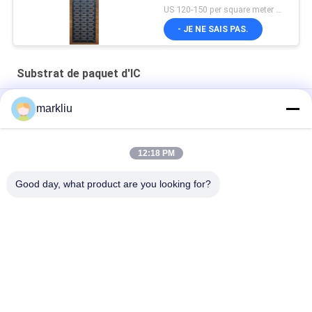
US 120-150 per square meter MOQ:1 mètre carré
- JE NE SAIS PAS.
Substrat de paquet d'IC
Fabrication matérielle de substrat de BT de marque de Hitachi
markliu
Soutien de production de substrat de paquet de Hitachi BT IC
12:18 PM
substrat de paquet d'assemblée de 0.15mm IC pour le paquet
de semi-conducteur
Good day, what product are you looking for?
Catégories populaires
Tous
Substrat De Paquet 
Substrat De BGA
D'IC
Substrat De Paquet 
Substrat De Paquet 
De Petite Gorgée
De FCCSP