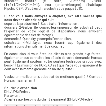
substrat, module (rf, radio, Bluetooth) 2/4/6L
(1+2+1/2+2+2/1+4+1), trou (enterré/borgne) d'habillage
Flipchip CSP ; D'autres ultra substrat de paquet d'IC.
Quand vous nous envoyez à enquête, svp être sachez que
nous devons obtenir ce qui suit :
sepc de la production 1-Substrate. l'information ;
dossiers 2-Gerber (le concepteur/ingénieur de substrat peut
l'exporter de votre logiciel de disposition, nous envoient
également le dossier de forage)
demande 3-Quantity, y compris l'échantillon ;
substrats 4-Multilayer, nous fournir svp également des
informations d'empilement de couche ;
En conclusion, si vous êtes les clients très grands, svp faites-
également nous connaître les détails de votre demande, Horexs
peut également soutenir votre soutien technique si vous avez
besoin ! La mission de HOREXS est que l'aide vous épargnent le
coût avec la même garantie de haute qualité !
Voulez un meilleur prix, substrat de meilleure qualité ? Contact
Horexs maintenant !
Soutien d'expédition :
DHL/UPS/Fedex ;
Par avion ;
Adaptez aux besoins du client expriment (DHL/UPS/Fedex)