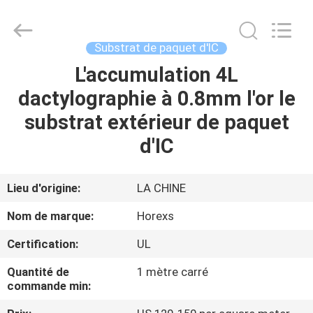
2026
HongRuiXing
(Hubei)
Electronics
Co.,Ltd..
Substrat de paquet d'IC
All
Rights
Reserved.
L'accumulation 4L
MAISON
dactylographie à 0.8mm l'or le
PRODUITS
substrat extérieur de paquet
d'IC
AU
SUJET
Lieu d'origine:
LA CHINE
DE
Nom de marque:
Horexs
NOUS
Certification:
UL
Quantité de
1 mètre carré
VISITE
commande min:
D'USINE