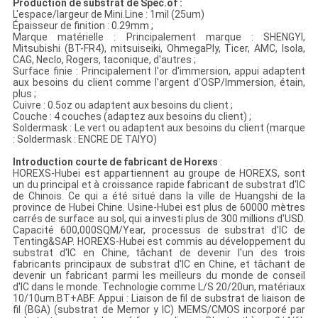
Production de substrat de Spec.of :
L'espace/largeur de Mini.Line : 1mil (25um)
Épaisseur de finition : 0.29mm ;
Marque matérielle : Principalement marque : SHENGYI,
Mitsubishi (BT-FR4), mitsuiseiki, OhmegaPly, Ticer, AMC, Isola,
CAG, Neclo, Rogers, taconique, d'autres ;
Surface finie : Principalement l'or d'immersion, appui adaptent
aux besoins du client comme l'argent d'OSP/Immersion, étain,
plus ;
Cuivre : 0.5oz ou adaptent aux besoins du client ;
Couche : 4 couches (adaptez aux besoins du client) ;
Soldermask : Le vert ou adaptent aux besoins du client (marque
: Soldermask : ENCRE DE TAIYO)
Introduction courte de fabricant de Horexs
:
HOREXS-Hubei est appartiennent au groupe de HOREXS, sont
un du principal et à croissance rapide fabricant de substrat d'IC
de Chinois. Ce qui a été situé dans la ville de Huangshi de la
province de Hubei Chine. Usine-Hubei est plus de 60000 mètres
carrés de surface au sol, qui a investi plus de 300 millions d'USD.
Capacité 600,000SQM/Year, processus de substrat d'IC de
Tenting&SAP. HOREXS-Hubei est commis au développement du
substrat d'IC en Chine, tâchant de devenir l'un des trois
fabricants principaux de substrat d'IC en Chine, et tâchant de
devenir un fabricant parmi les meilleurs du monde de conseil
d'IC dans le monde. Technologie comme L/S 20/20un, matériaux
10/10um.BT+ABF. Appui : Liaison de fil de substrat de liaison de
fil (BGA) (substrat de Memor y IC) MEMS/CMOS incorporé par