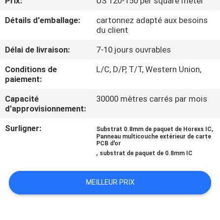
Prix:
US 120-150 per square meter
Détails d'emballage:
cartonnez adapté aux besoins
CONTRÔLE
du client
DE
Délai de livraison:
7-10 jours ouvrables
QUALITÉ
Conditions de
L/C, D/P, T/T, Western Union,
paiement:
CONTACTEZ-
Capacité
30000 mètres carrés par mois
NOUS
d'approvisionnement:
Surligner:
,
Substrat 0.8mm de paquet de Horexs IC
NOUVELLES
Panneau multicouche extérieur de carte
PCB d'or
,
substrat de paquet de 0.8mm IC
DEMANDEZ
UNE
MEILLEUR PRIX
CITATION