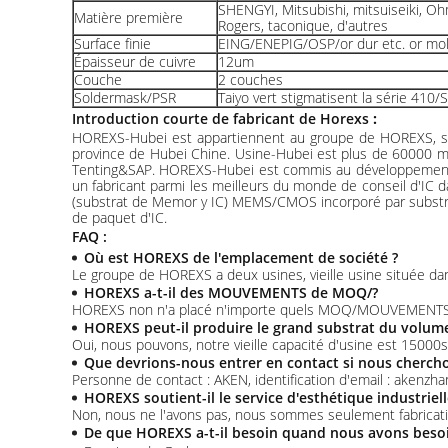
SHENGYI, Mitsubishi, mitsuiseiki, Oh
Matière première
Rogers, taconique, d'autres
Surface finie
EING/ENEPIG/OSP/or dur etc. or mol
Épaisseur de cuivre
12um
Couche
2 couches
Soldermask/PSR
Taiyo vert stigmatisent la série 4
Introduction courte de fabricant de Horexs
:
HOREXS-Hubei est appartiennent au groupe de HOREXS, sont 
province de Hubei Chine. Usine-Hubei est plus de 60000 mè
Tenting&SAP. HOREXS-Hubei est commis au développement du 
un fabricant parmi les meilleurs du monde de conseil d'IC 
(substrat de Memor y IC) MEMS/CMOS incorporé par substrat, 
de paquet d'IC.
FAQ :
Où est HOREXS de l'emplacement de société ?
Le groupe de HOREXS a deux usines, vieille usine située dan
HOREXS a-t-il des MOUVEMENTS de MOQ/?
HOREXS non n'a placé n'importe quels MOQ/MOUVEMENTS p
HOREXS peut-il produire le grand substrat du volume
Oui, nous pouvons, notre vieille capacité d'usine est 150
Que devrions-nous entrer en contact si nous cherch
Personne de contact : AKEN, identification d'email : akenzh
HOREXS soutient-il le service d'esthétique industriell
Non, nous ne l'avons pas, nous sommes seulement fabricatio
De que HOREXS a-t-il besoin quand nous avons besoin