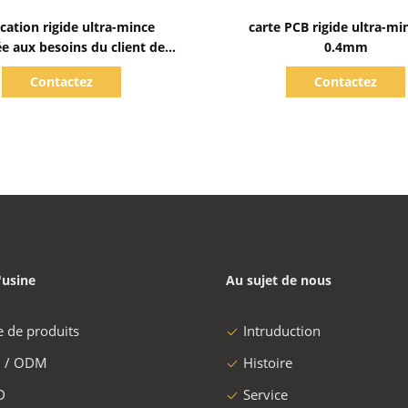
Afficher les détails
Afficher les détails
cation rigide ultra-mince
carte PCB rigide ultra-mi
e aux besoins du client de
0.4mm
carte PCB
Contactez
Contactez
'usine
Au sujet de nous
e de produits
Intruduction
 / ODM
Histoire
D
Service