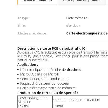
Le type:
Carte mémoire
Finie:
d'or doux
Carte électronique rigid
Mettre en évidence:
Description de carte PCB de substrat d'IC
Au-dessus d'IC le substrat est un type de transport le matéri
le circuit, ligne spéciale, il est conçu pour la dissipation 
part du substrat d'IC.
Application :
L'électronique de mémoire de
drachme
MicroSD, carte de MicroTF
Semi paquet, semi-conducteurs
Paquet d'IC de semi-conducteur
Carte d'écart-type/carte de mémoire
Production de carte PCB de Spec.of :
L'espace/largeur de
35/35um - 20/20um - 10/10um
Mini.Line
Thk fini.
0.2mm