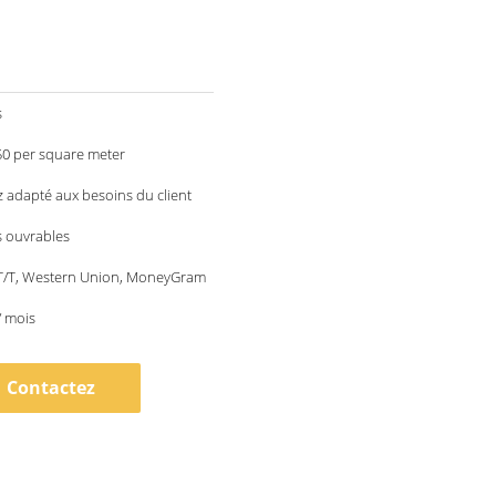
s
50 per square meter
 adapté aux besoins du client
s ouvrables
 T/T, Western Union, MoneyGram
 mois
Contactez