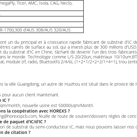
megaPly, Ticer, AMC, Isola, CAG, Neclo,
.
10/SR-1700,300 d'AUS 308/AUS 320/AUS
un du principal et à croissance rapide fabricant de substrat d'IC de C
tres carrés de surface au sol, qui a investi plus de 300 millions d'US
substrat d'IC en Chine, tâchant de devenir l'un des trois fabricants p
dans le monde. Technologie comme L/S 20/20un, matériaux 10/10um.BT+ABF.
module (rf, radio, Bluetooth) 2/4/6L (1+2+1/2+2+2/1+4+1), trou (enterr
s la ville Guangdong, un autre de Huizhou est situé dans le provice de 
our aucun client maintenant.
 IC ?
00sqm/month, nouvelle usine est 50000sqm/Month.
ons la coopération avec HOREXS ?
ang@horexspcb.com, feuille de route de soutien/dossiers règles de conc
e de paquet d'IC/d'IC ?
n de substrat du semi-conducteur IC, mais nous pouvons laisser nos cl
 de citation ?