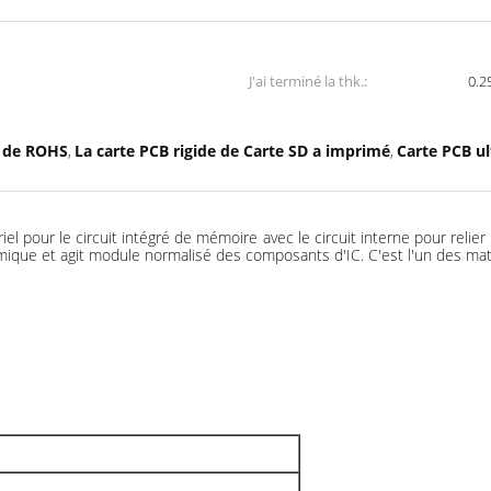
J'ai terminé la thk.:
0.
e de ROHS
La carte PCB rigide de Carte SD a imprimé
Carte PCB u
,
,
el pour le circuit intégré de mémoire avec le circuit interne pour relier
thermique et agit module normalisé des composants d'IC. C'est l'un des ma