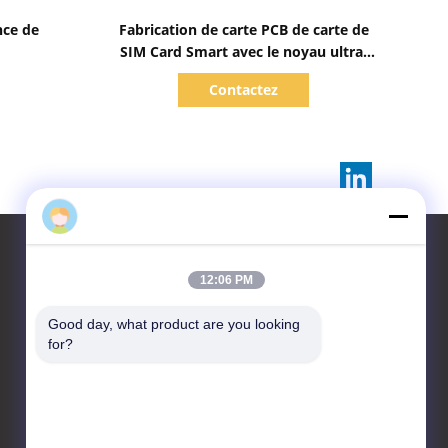
Afficher les détails
nce de
Fabrication de carte PCB de carte de
SIM Card Smart avec le noyau ultra-
mince
Contactez
12:06 PM
Contactez-nous
Good day, what product are you looking 
for?
HongRuiXing (Hubei)
Electronics Co.,Ltd.
village de tangjiao de ville
de yangchun du comté de
boluo