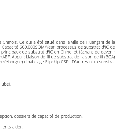
hinois. Ce qui a été situé dans la ville de Huangshi de la
D. Capacité 600,000SQM/Year, processus de substrat d'IC de
rincipaux de substrat d'IC en Chine, et tâchant de devenir
 Appui : Liaison de fil de substrat de liaison de fil (BGA)
é/borgne) d'habillage Flipchip CSP ; D'autres ultra substrat
Hubei.
eption, dossiers de capacité de production.
ients aider.