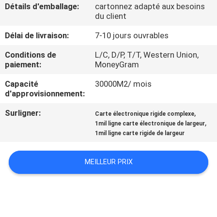
Détails d'emballage:
cartonnez adapté aux besoins
du client
CONTRÔLE
Délai de livraison:
7-10 jours ouvrables
DE
QUALITÉ
Conditions de
L/C, D/P, T/T, Western Union,
paiement:
MoneyGram
Capacité
30000M2/ mois
CONTACTEZ-
d'approvisionnement:
NOUS
Surligner:
,
Carte électronique rigide complexe
,
1mil ligne carte électronique de largeur
NOUVELLES
1mil ligne carte rigide de largeur
MEILLEUR PRIX
DEMANDEZ
UNE
CITATION