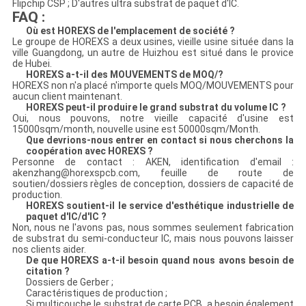
Flipchip CSP ; D'autres ultra substrat de paquet d'IC.
FAQ :
Où est HOREXS de l'emplacement de société ?
Le groupe de HOREXS a deux usines, vieille usine située dans la
ville Guangdong, un autre de Huizhou est situé dans le provice
de Hubei.
HOREXS a-t-il des MOUVEMENTS de MOQ/?
HOREXS non n'a placé n'importe quels MOQ/MOUVEMENTS pour
aucun client maintenant.
HOREXS peut-il produire le grand substrat du volume IC ?
Oui, nous pouvons, notre vieille capacité d'usine est
15000sqm/month, nouvelle usine est 50000sqm/Month.
Que devrions-nous entrer en contact si nous cherchons la
coopération avec HOREXS ?
Personne de contact : AKEN, identification d'email :
akenzhang@horexspcb.com, feuille de route de
soutien/dossiers règles de conception, dossiers de capacité de
production.
HOREXS soutient-il le service d'esthétique industrielle de
paquet d'IC/d'IC ?
Non, nous ne l'avons pas, nous sommes seulement fabrication
de substrat du semi-conducteur IC, mais nous pouvons laisser
nos clients aider.
De que HOREXS a-t-il besoin quand nous avons besoin de
citation ?
Dossiers de Gerber ;
Caractéristiques de production ;
Si multicouche le substrat de carte PCB, a besoin également