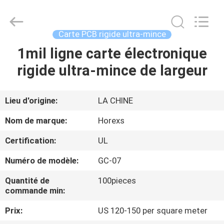
2026
HongRuiXing
(Hubei)
Electronics
Co.,Ltd..
Carte PCB rigide ultra-mince
All
Rights
Reserved.
1mil ligne carte électronique
MAISON
rigide ultra-mince de largeur
PRODUITS
Lieu d'origine:
LA CHINE
AU
Nom de marque:
Horexs
SUJET
Certification:
UL
DE
Numéro de modèle:
GC-07
NOUS
Quantité de
100pieces
commande min:
VISITE
Prix:
US 120-150 per square meter
D'USINE