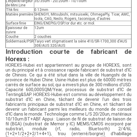
L'espace/largeur
35/35um - 20/20um - 10/10um
de Mini.Line
Thk fini.
0.12mm
Matière première
SHENGYI, Mitsubishi, mitsuiseiki, OhmegaPly, Ticer, AMC,
Isola, CAG, Neclo, Rogers, taconique, d'autres
Surface finie
EING/ENEPIG/OSP/or dur etc. or mol.
Épaisseur de
12um
cuivre
Couche
2 couches
Soldermask/PSR
Taiyo vert stigmatisent la série 410/SR-1700,300 d'AUS
308/AUS 320/AUS
Introduction courte de fabricant de
Horexs
:
HOREXS-Hubei est appartiennent au groupe de HOREXS, sont
un du principal et à croissance rapide fabricant de substrat d'IC
de Chinois. Ce qui a été situé dans la ville de Huangshi de la
province de Hubei Chine. Usine-Hubei est plus de 60000 mètres
carrés de surface au sol, qui a investi plus de 300 millions d'USD.
Capacité 600,000SQM/Year, processus de substrat d'IC de
Tenting&SAP. HOREXS-Hubei est commis au développement du
substrat d'IC en Chine, tâchant de devenir l'un des trois
fabricants principaux de substrat d'IC en Chine, et tâchant de
devenir un fabricant parmi les meilleurs du monde de conseil
d'IC dans le monde. Technologie comme L/S 20/20un, matériaux
10/10um.BT+ABF. Appui : Liaison de fil de substrat de liaison de
fil (BGA) (substrat de Memor y IC) MEMS/CMOS incorporé par
substrat, module (rf, radio, Bluetooth) 2/4/6L
(1+2+1/2+2+2/1+4+1), trou (enterré/borgne) d'habillage