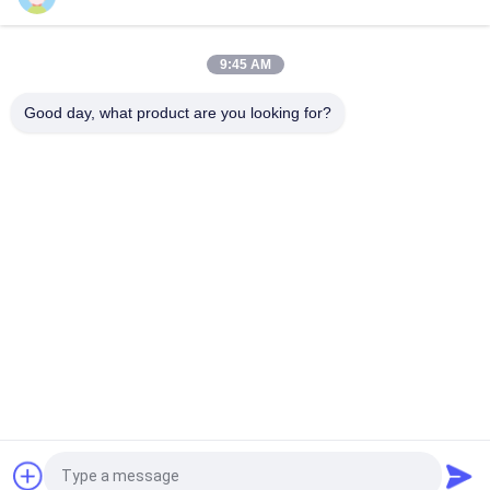
Matière première de BT du noyau FR4 ultra-mince de substrat
de mémoire de non-et
9:45 AM
Fabrication rigide ultra-mince de carte PCB pour l'assemblée
de la microélectronique
Good day, what product are you looking for?
Catégories populaires
Tous
Substrat De Paquet 
Substrat De BGA
D'IC
Substrat De Paquet 
Substrat De Paquet 
De Petite Gorgée
De FCCSP
Substrat De 
Substrat De Module 
Capteurs
De Rf
Substrat De 
Substrat De MEMS
Mémoire
Demandez un devis